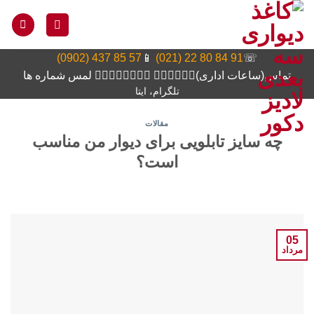
Ski
t
conten
57 85 437 (0902)
📱
91 84 80 22 (021)
☏
تماس(ساعات اداری)👆🏻👆🏻👆🏻 👆🏻👆🏻👆🏻👆🏻 لمس شماره ها
تلگرام، ایتا
مقالات
چه سایز تابلویی برای دیوار من مناسب
است؟
05
مرداد