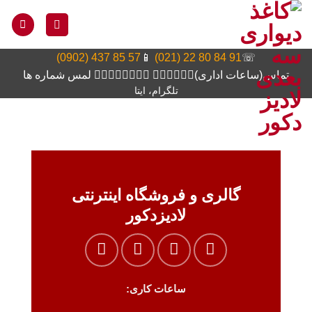
Ski
t
conten
57 85 437 (0902)
📱
91 84 80 22 (021)
☏
تماس(ساعات اداری)👆🏻👆🏻👆🏻 👆🏻👆🏻👆🏻👆🏻 لمس شماره ها
تلگرام، ایتا
گالری و فروشگاه اینترنتی
لادیزدکور
ساعات کاری: