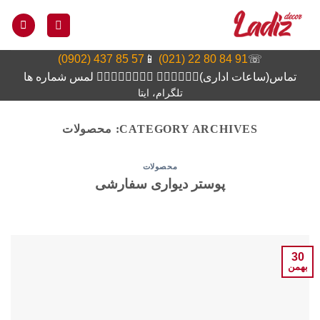
Ski
t
conten
57 85 437 (0902)
📱
91 84 80 22 (021)
☏
تماس(ساعات اداری)👆🏻👆🏻👆🏻 👆🏻👆🏻👆🏻👆🏻 لمس شماره ها
تلگرام، ایتا
CATEGORY ARCHIVES:
محصولات
محصولات
پوستر دیواری سفارشی
30
بهمن