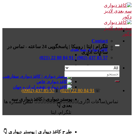
Skip
to
content
Contact
تلگرام | ایتا | روبیکا | پاسخگویی 24 ساعته - تماس در
کاغذ دیواری سه بعدی
ساعات اداری
57 85 437 (902) | 91 84 80 22 (021)
جستجو
برای:
57 85 437 (0902)
📱
91 84 80 22 (021)
☏
پوستر دیواری | کاغذ دیواری سه
تماس(ساعات اداری)👆🏻👆🏻👆🏻 👆🏻👆🏻👆🏻👆🏻 لمس شماره ها
بعدی 👇
تلگرام، ایتا
طرح کاغذ دیواری | پوستر دیواری 👇