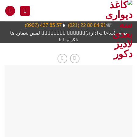
Ski
t
conten
57 85 437 (0902)
📱
91 84 80 22 (021)
☏
تماس(ساعات اداری)👆🏻👆🏻👆🏻 👆🏻👆🏻👆🏻👆🏻 لمس شماره ها
تلگرام، ایتا