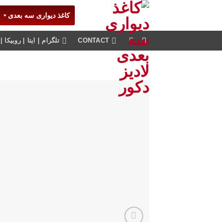
Ski
کاغذ دیواری سه بعدی
t
conten
CONTACT
تلگرام | ایتا | روبیکا | پاسخگویی 24 ساعته