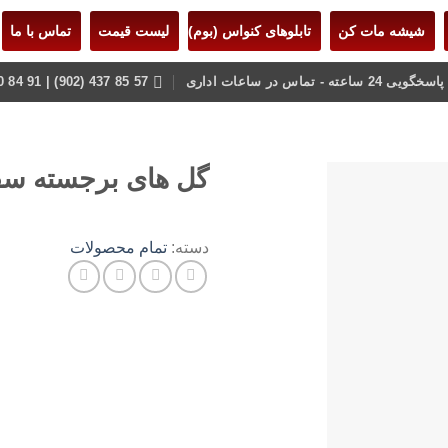
شیشه مات کن
تابلوهای کنواس (بوم)
لیست قیمت
تماس با ما
 - تماس در ساعات اداری
57 85 437 (902) | 91 84 80 22 (021)
گل های برجسته سفید ر
دسته:
تمام محصولات