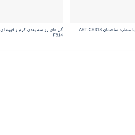
 منظره ساختمان ART-CR313
F814