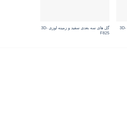
گل های رز سه بعدی کرم و قهوه ای 3D-
گل های سه بعدی سفید و زمینه لوزی 3D-
F825