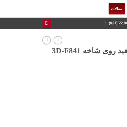
مقالات
وی شاخه 3D-F841