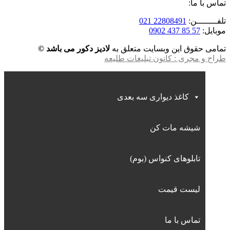
تماس با ما:
تلفــــــــن:
22808491 021
موبایل:
57 85 437 0902
تمامی حقوق این وبسایت متعلق به
لادیز دکور می باشد ©
طراح و مجری : کانون تبلیغات طلیعه
کاغذ دیواری سه بعدی
شیشه مات کن
تابلوهای کنواس (بوم)
لیست قیمت
تماس با ما