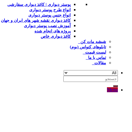
پوستر دیواری | کاغذ دیواری سفارشی
انواع طرح پوستر دیواری
انواع جنس پوستر دیواری
کاغذ دیواری نقشه شهر های ایران و جهان
آموزش نصب پوستر دیواری
پروژه های انجام شده
کاغذ دیواری خاص
شیشه مات کن
تابلوهای کنواس (بوم)
لیست قیمت
تماس با ما
مقالات
جستجو
برای:
Menu