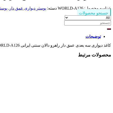
شناسه محصول:
WORLD-A126
دسته:
پوستر دیواری عمق دار
,
پوستر
جستجو محصولات
جستجو
برای:
توضیحات
کاغذ دیواری سه بعدی عمق دار راهرو دالان سنتی ایرانی WORLD-A126
محصولات مرتبط