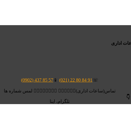
57 85 437 (0902)
📱
91 84 80 22 (021)
☏
تماس(ساعات اداری)👆🏻👆🏻👆🏻 👆🏻👆🏻👆🏻👆🏻 لمس شماره ها
👇
تلگرام، ایتا