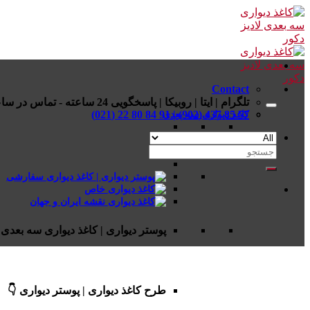
Skip
to
content
Contact
تلگرام | ایتا | روبیکا | پاسخگویی 24 ساعته - تماس در ساعات اداری
57 85 437 (902) | 91 84 80 22 (021)
کاغذ دیواری سه بعدی
جستجو
برای:
پوستر دیواری | کاغذ دیواری سه بعدی 
طرح کاغذ دیواری | پوستر دیواری 👇