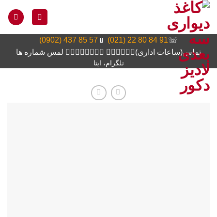
Ski
t
conten
57 85 437 (0902)
📱
91 84 80 22 (021)
☏
تماس(ساعات اداری)👆🏻👆🏻👆🏻 👆🏻👆🏻👆🏻👆🏻 لمس شماره ها
تلگرام، ایتا