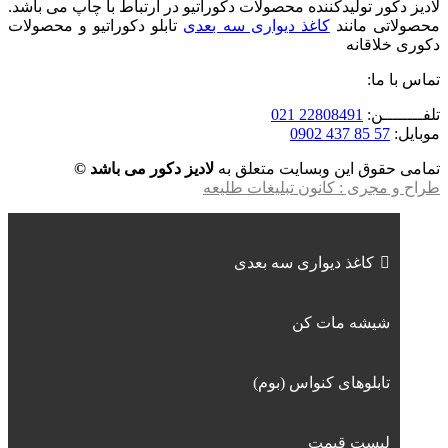
لادیز دکور تولیدکننده محصولات دکوراتیو در ارتباط با چاپ می باشد.
محصولاتی مانند
کاغذ دیواری سه بعدی
تابلو دکوراتیو و محصولات
دکوری خلاقانه
تماس با ما:
تلفــــــــن:
22808491 021
موبایل:
57 85 437 0902
تمامی حقوق این وبسایت متعلق به
لادیز دکور می باشد ©
طراح و مجری : کانون تبلیغات طلیعه
کاغذ دیواری سه بعدی
شیشه مات کن
تابلوهای کنواس (بوم)
لیست قیمت