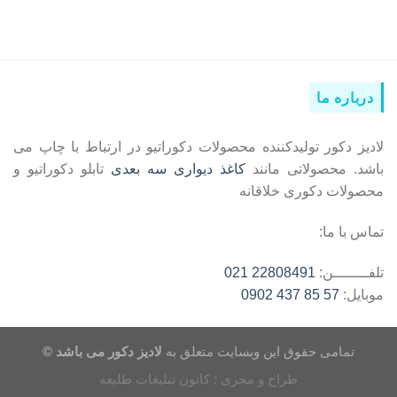
درباره ما
لادیز دکور تولیدکننده محصولات دکوراتیو در ارتباط با چاپ می
باشد. محصولاتی مانند
کاغذ دیواری سه بعدی
تابلو دکوراتیو و
محصولات دکوری خلاقانه
تماس با ما:
تلفــــــــن:
22808491 021
موبایل:
57 85 437 0902
تمامی حقوق این وبسایت متعلق به
لادیز دکور می باشد ©
طراح و مجری : کانون تبلیغات طلیعه