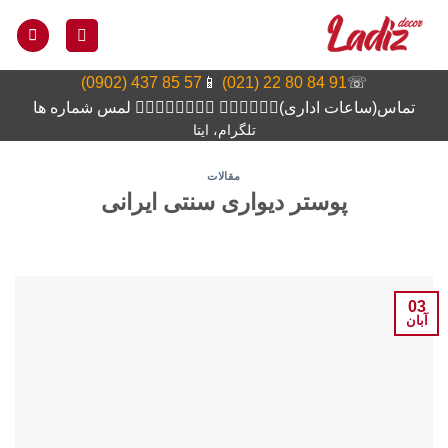
Ski
t
conten
57 85 437 (0902)
📱
91 84 80 22 (021)
☏
تماس(ساعات اداری)👆🏻👆🏻👆🏻 👆🏻👆🏻👆🏻👆🏻 لمس شماره ها
تلگرام، ایتا
مقالات
پوستر دیواری سنتی ایرانی
03
آبان