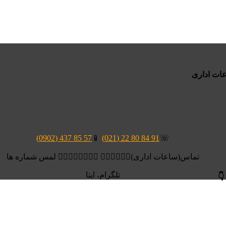
57 85 437 (0902)
📱
91 84 80 22 (021)
☏
تماس(ساعات اداری)👆🏻👆🏻👆🏻 👆🏻👆🏻👆🏻👆🏻 لمس شماره ها
تلگرام، ایتا
👇