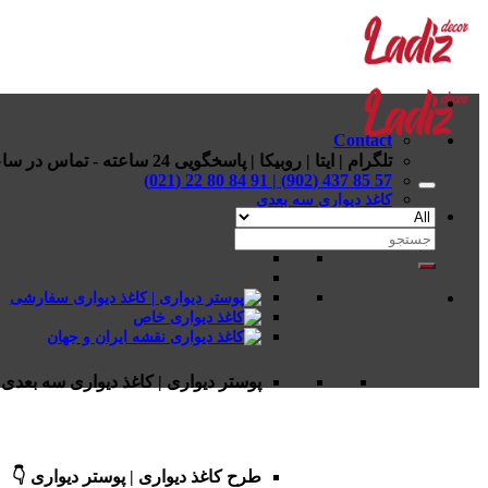
Skip
to
content
Contact
تلگرام | ایتا | روبیکا | پاسخگویی 24 ساعته - تماس در ساعات اداری
57 85 437 (902) | 91 84 80 22 (021)
کاغذ دیواری سه بعدی
جستجو
برای:
پوستر دیواری | کاغذ دیواری سه بعدی 
طرح کاغذ دیواری | پوستر دیواری 👇