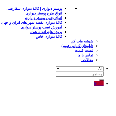
پوستر دیواری | کاغذ دیواری سفارشی
انواع طرح پوستر دیواری
انواع جنس پوستر دیواری
کاغذ دیواری نقشه شهر های ایران و جهان
آموزش نصب پوستر دیواری
پروژه های انجام شده
کاغذ دیواری خاص
شیشه مات کن
تابلوهای کنواس (بوم)
لیست قیمت
تماس با ما
مقالات
جستجو
برای:
Menu