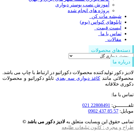
آموزش نصب پوستر دیواری
پروژه های انجام شده
شیشه مات کن
تابلوهای کنواس (بوم)
لیست قیمت
تماس با ما
مقالات
دسته‌های محصولات
درباره ما
لادیز دکور تولیدکننده محصولات دکوراتیو در ارتباط با چاپ می باشد.
محصولاتی مانند
کاغذ دیواری سه بعدی
تابلو دکوراتیو و محصولات
دکوری خلاقانه
تماس با ما:
تلفــــــــن:
22808491 021
موبایل:
57 85 437 0902
تمامی حقوق این وبسایت متعلق به
لادیز دکور می باشد ©
طراح و مجری : کانون تبلیغات طلیعه