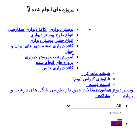
پروژه های انجام شده 👇
پوستر دیواری | کاغذ دیواری سفارشی
انواع طرح پوستر دیواری
انواع جنس پوستر دیواری
کاغذ دیواری نقشه شهر های ایران و
جهان
آموزش نصب پوستر دیواری
پروژه های انجام شده
کاغذ دیواری خاص
شیشه مات کن
تابلوهای کنواس (بوم)
لیست قیمت
پوستر دیواری 3بعدی دالان عمق دار طوسی با گل های درشت و
تماس با ما
پروانه
مقالات
جستجو
برای:
Menu