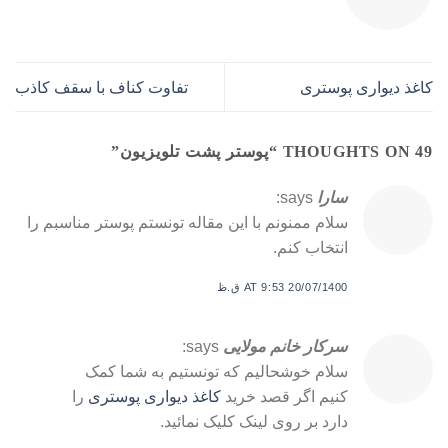
کاغذ دیواری پوستری
تفاوت کناف با سقف کاذب
49 THOUGHTS ON “
پوستر پشت تلویزیون
”
سارا
says:
سلام ممنونم با این مقاله تونستم پوستر مناسبم را
انتخاب کنم.
20/07/1400 AT 9:53 ق.ظ
سرکار خانم مولایی
says:
سلام خوشحالیم که تونستیم به شما کمک
کنیم اگر قصد خرید
کاغذ دیواری پوستری
را
دارد بر روی لینک کلیک نمائید.