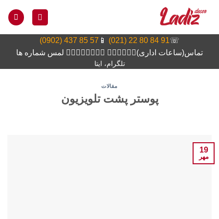
Ski
t
conten
57 85 437 (0902)
📱
91 84 80 22 (021)
☏
تماس(ساعات اداری)👆🏻👆🏻👆🏻 👆🏻👆🏻👆🏻👆🏻 لمس شماره ها
تلگرام، ایتا
مقالات
پوستر پشت تلویزیون
19
مهر