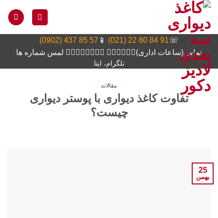
Ski
t
conten
57 85 437 (0902)
📱
91 84 80 22 (021)
☏
تماس(ساعات اداری)👆🏻👆🏻👆🏻 👆🏻👆🏻👆🏻👆🏻 لمس شماره ها
تلگرام، ایتا
مقالات
تفاوت کاغذ دیواری با پوستر دیواری
چیست؟
25
بهمن