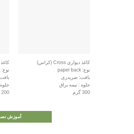
کاغذ دیواری Cross (کراس)
کاغذ دیواری 
نوع: paper back
نوع: paper back
بافت: ضربدری
بافت:
جلوه : نیمه براق
جلوه 
300 گرم
200 گرم
آموزش نصب