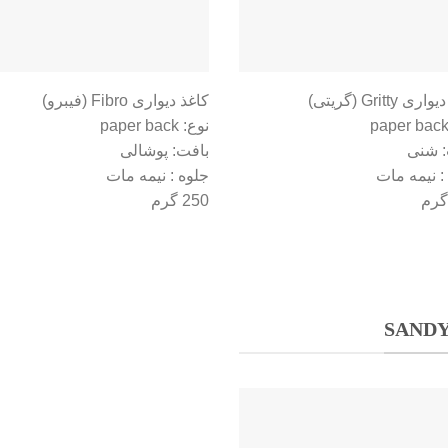
ی Gritty (گریتی)
کاغذ دیواری Fibro (فیبرو)
نوع: paper back
: شنی
بافت: پوشالی
: نیمه مات
جلوه : نیمه مات
250 گرم
SANDY