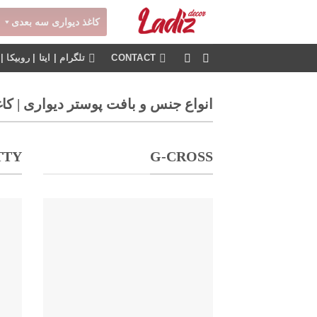
Ski
کاغذ دیواری سه بعدی
t
conten
CONTACT
تلگرام | ایتا | روبیکا | پاسخگویی 24 ساعته
انواع جنس و بافت پوستر دیواری | ک
TTY
G-CROSS