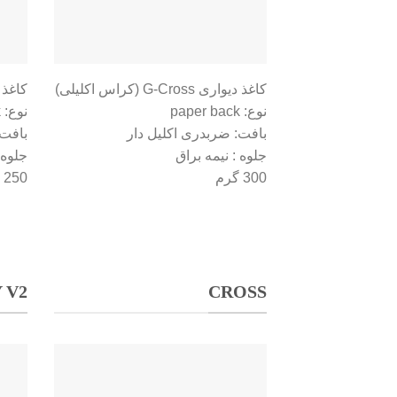
کاغذ دیواری G-Cross (کراس اکلیلی)
کاغذ دیوار
نوع: paper back
نوع: paper back
بافت: ضربدری اکلیل دار
بافت
جلوه : نیمه براق
جلوه 
300 گرم
250 گرم
 V2
CROSS