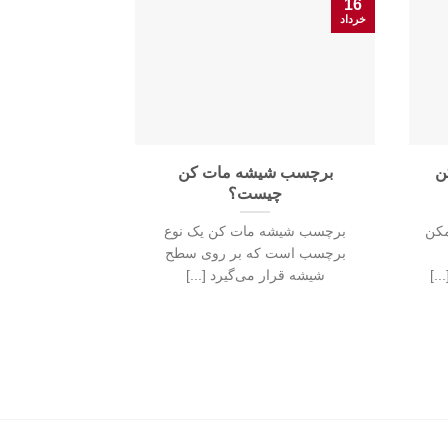
16
25
خرداد
بهمن
ن
برچسب شیشه مات کن
مشخصه های پ
چیست؟
بعدی چیست 
تصویر نه
مکن
برچسب شیشه مات کن یک نوع
یکی از جدیدتری
برچسب است که بر روی سطح
احتمالا نامش ر
.]
شیشه قرار می‌گیرد [...]
پوستر 