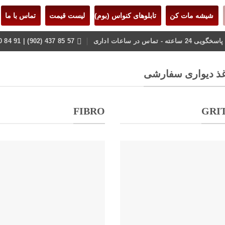
شیشه مات کن
تابلوهای کنواس (بوم)
لیست قیمت
تماس با ما
 - تماس در ساعات اداری
57 85 437 (902) | 91 84 80 22 (021)
اغذ دیواری سفارشی
FIBRO
GRI