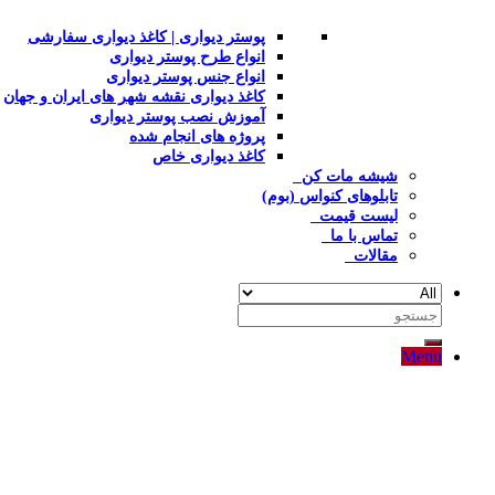
پوستر دیواری | کاغذ دیواری سفارشی
انواع طرح پوستر دیواری
انواع جنس پوستر دیواری
کاغذ دیواری نقشه شهر های ایران و جهان
آموزش نصب پوستر دیواری
پروژه های انجام شده
کاغذ دیواری خاص
شیشه مات کن
تابلوهای کنواس (بوم)
لیست قیمت
تماس با ما
مقالات
جستجو
برای:
Menu