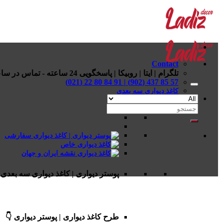
Skip
to
content
Contact
تلگرام | ایتا | روبیکا | پاسخگویی 24 ساعته - تماس در ساعات اداری
57 85 437 (902) | 91 84 80 22 (021)
کاغذ دیواری سه بعدی
جستجو
برای:
پوستر دیواری | کاغذ دیواری سه بعدی 
طرح کاغذ دیواری | پوستر دیواری 👇