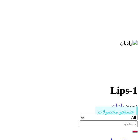
Lips-1
دسته:
رادیان
جستجو محصولات
جستجو
برای: