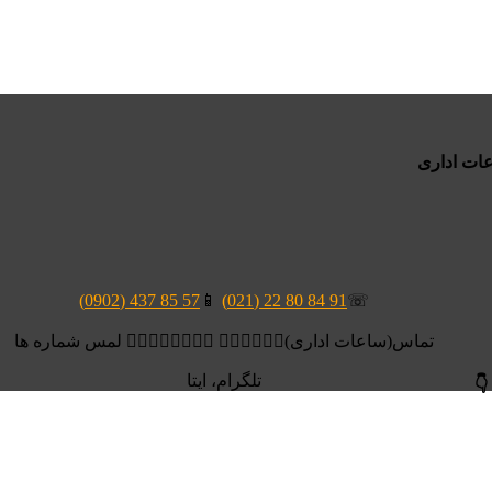
57 85 437 (0902)
📱
91 84 80 22 (021)
☏
تماس(ساعات اداری)👆🏻👆🏻👆🏻 👆🏻👆🏻👆🏻👆🏻 لمس شماره ها
تلگرام، ایتا
👇