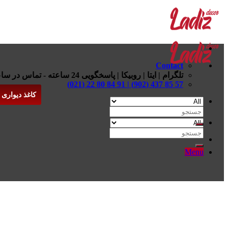
Skip
to
content
Contact
تلگرام | ایتا | روبیکا | پاسخگویی 24 ساعته - تماس در ساعات اداری
57 85 437 (902) | 91 84 80 22 (021)
کاغذ دیواری
جستجو
برای:
جستجو
برای:
Menu