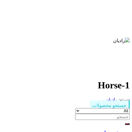
Horse-1
دسته:
رادیان
جستجو محصولات
جستجو
برای: