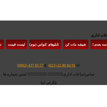
 سه بعدی
شیشه مات کن
تابلوهای کنواس (بوم)
لیست قیمت
ت
57 85 437 (0902)
📱
91 84 80 22 (021)
☏
تماس(ساعات اداری)👆🏻👆🏻👆🏻 👆🏻👆🏻👆🏻👆🏻 لمس شماره ها
تلگرام، ایتا