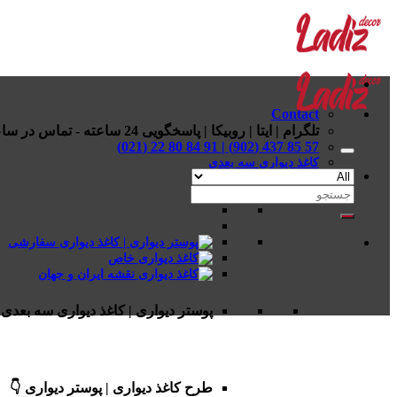
Skip
to
content
Contact
تلگرام | ایتا | روبیکا | پاسخگویی 24 ساعته - تماس در ساعات اداری
57 85 437 (902) | 91 84 80 22 (021)
کاغذ دیواری سه بعدی
جستجو
برای:
پوستر دیواری | کاغذ دیواری سه بعدی 
طرح کاغذ دیواری | پوستر دیواری 👇