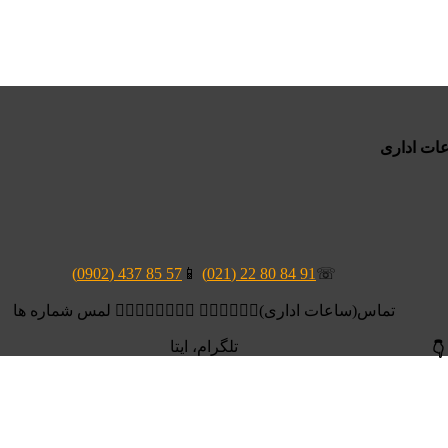
57 85 437 (0902)
📱
91 84 80 22 (021)
☏
تماس(ساعات اداری)👆🏻👆🏻👆🏻 👆🏻👆🏻👆🏻👆🏻 لمس شماره ها
تلگرام، ایتا
👇