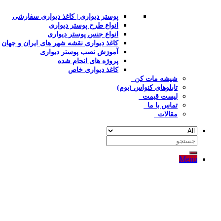
پوستر دیواری | کاغذ دیواری سفارشی
انواع طرح پوستر دیواری
انواع جنس پوستر دیواری
کاغذ دیواری نقشه شهر های ایران و جهان
آموزش نصب پوستر دیواری
پروژه های انجام شده
کاغذ دیواری خاص
شیشه مات کن
تابلوهای کنواس (بوم)
لیست قیمت
تماس با ما
مقالات
جستجو
برای:
Menu