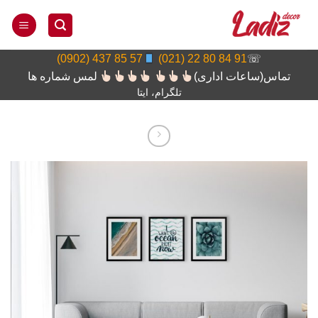
Ski
t
conten
57 85 437 (0902)
91 84 80 22 (021)
☏
تماس(ساعات اداری)
لمس شماره ها
تلگرام، ایتا