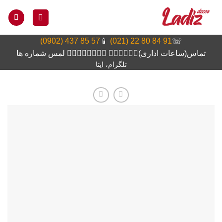
Ski
t
conten
57 85 437 (0902)
📱
91 84 80 22 (021)
☏
تماس(ساعات اداری)👆🏻👆🏻👆🏻 👆🏻👆🏻👆🏻👆🏻 لمس شماره ها
تلگرام، ایتا