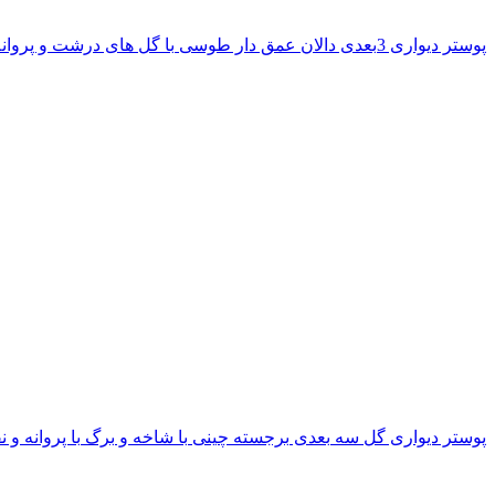
پوستر دیواری 3بعدی دالان عمق دار طوسی با گل های درشت و پروانه
پوستر دیواری گل سه بعدی برجسته چینی با شاخه و برگ با پروانه و ن