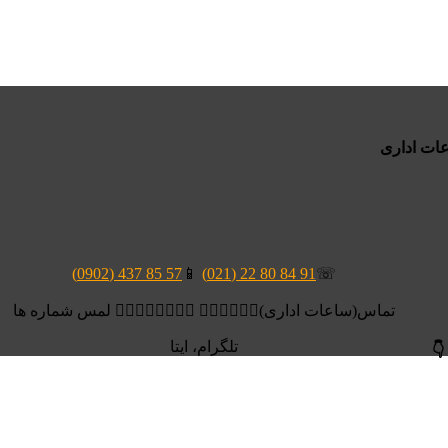
57 85 437 (0902)
📱
91 84 80 22 (021)
☏
تماس(ساعات اداری)👆🏻👆🏻👆🏻 👆🏻👆🏻👆🏻👆🏻 لمس شماره ها
تلگرام، ایتا
👇