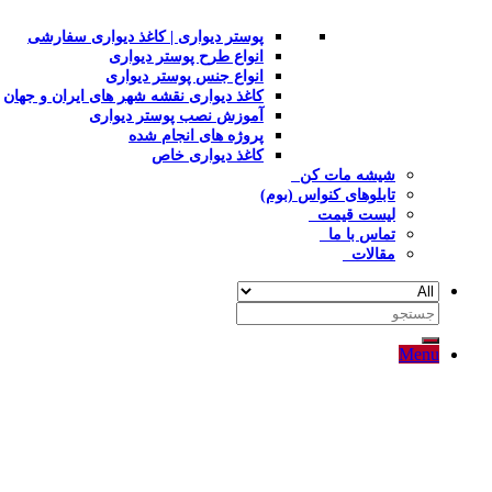
پوستر دیواری | کاغذ دیواری سفارشی
انواع طرح پوستر دیواری
انواع جنس پوستر دیواری
کاغذ دیواری نقشه شهر های ایران و جهان
آموزش نصب پوستر دیواری
پروژه های انجام شده
کاغذ دیواری خاص
شیشه مات کن
تابلوهای کنواس (بوم)
لیست قیمت
تماس با ما
مقالات
جستجو
برای:
Menu