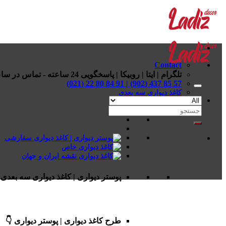
Skip
to
content
Contact
تلگرام | ایتا | روبیکا | پاسخگویی 24 ساعته - تماس در ساعات اداری
57 85 437 (902) | 91 84 80 22 (021)
کاغذ دیواری سه بعدی
جستجو
برای:
پوستر دیواری | کاغذ دیواری سه بعدی 
طرح کاغذ دیواری | پوستر دیواری 👇