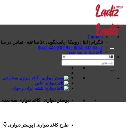
Skip
to
content
Contact
تلگرام | ایتا | روبیکا | پاسخگویی 24 ساعته - تماس در ساعات اداری
57 85 437 (902) | 91 84 80 22 (021)
کاغذ دیواری سه بعدی
جستجو
برای:
پوستر دیواری | کاغذ دیواری سه بعدی 
طرح کاغذ دیواری | پوستر دیواری 👇