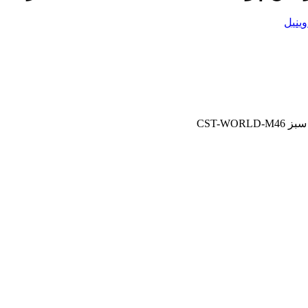
وینیل
CST-W