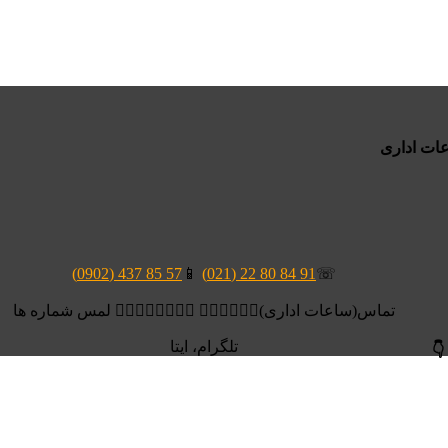
57 85 437 (0902)
📱
91 84 80 22 (021)
☏
تماس(ساعات اداری)👆🏻👆🏻👆🏻 👆🏻👆🏻👆🏻👆🏻 لمس شماره ها
تلگرام، ایتا
👇