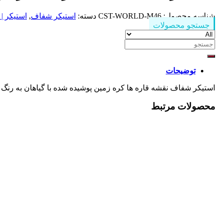
شناسه محصول:
CST-WORLD-M46
دسته:
استیکر شفاف
,
استیکر | 
جستجو محصولات
جستجو
برای:
توضیحات
استیکر شفاف نقشه قاره ها کره زمین پوشیده شده با گیاهان به رنگ سبز ORLD-M46
محصولات مرتبط