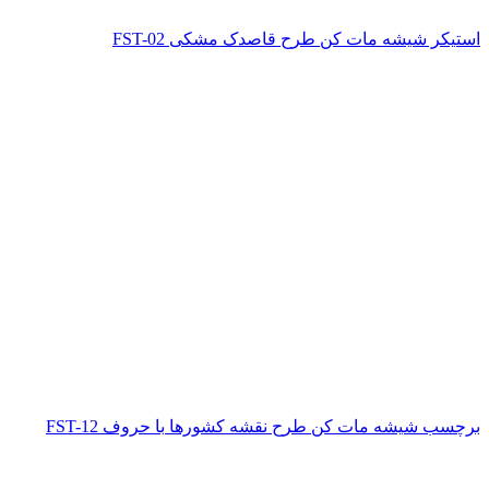
استیکر شیشه مات کن طرح قاصدک مشکی FST-02
برچسب شیشه مات کن طرح نقشه کشورها با حروف FST-12