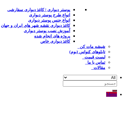
پوستر دیواری | کاغذ دیواری سفارشی
انواع طرح پوستر دیواری
انواع جنس پوستر دیواری
کاغذ دیواری نقشه شهر های ایران و جهان
آموزش نصب پوستر دیواری
پروژه های انجام شده
کاغذ دیواری خاص
شیشه مات کن
تابلوهای کنواس (بوم)
لیست قیمت
تماس با ما
مقالات
جستجو
برای:
Menu