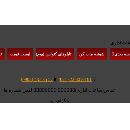
 سه بعدی
شیشه مات کن
تابلوهای کنواس (بوم)
لیست قیمت
ت
57 85 437 (0902)
📱
91 84 80 22 (021)
☏
تماس(ساعات اداری)👆🏻👆🏻👆🏻 👆🏻👆🏻👆🏻👆🏻 لمس شماره ها
تلگرام، ایتا