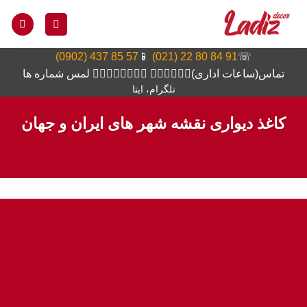
Ski
t
conten
57 85 437 (0902)
📱
91 84 80 22 (021)
☏
تماس(ساعات اداری)👆🏻👆🏻👆🏻 👆🏻👆🏻👆🏻👆🏻 لمس شماره ها
تلگرام، ایتا
کاغذ دیواری نقشه شهر های ایران و جهان