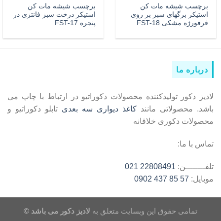
برچسب شیشه مات کن
برچسب شیشه مات کن
استیکر برگهای سبز بر روی
استیکر درخت سبز فانتزی در
فرفورژه مشکی FST-18
پنجره FST-17
درباره ما
لادیز دکور تولیدکننده محصولات دکوراتیو در ارتباط با چاپ می
باشد. محصولاتی مانند
کاغذ دیواری سه بعدی
تابلو دکوراتیو و
محصولات دکوری خلاقانه
تماس با ما:
تلفــــــــن:
22808491 021
موبایل:
57 85 437 0902
تمامی حقوق این وبسایت متعلق به
لادیز دکور می باشد ©