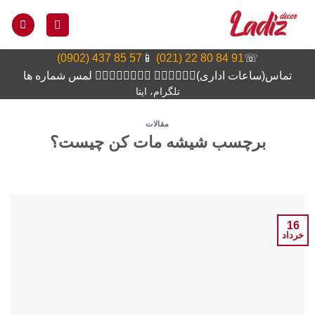
Ski
t
conten
57 85 437 (0902)
📱
91 84 80 22 (021)
☏
تماس(ساعات اداری)👆🏻👆🏻👆🏻 👆🏻👆🏻👆🏻👆🏻 لمس شماره ها
تلگرام، ایتا
مقالات
برچسب شیشه مات کن چیست؟
16
خرداد