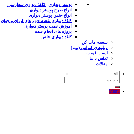
پوستر دیواری | کاغذ دیواری سفارشی
انواع طرح پوستر دیواری
انواع جنس پوستر دیواری
کاغذ دیواری نقشه شهر های ایران و جهان
آموزش نصب پوستر دیواری
پروژه های انجام شده
کاغذ دیواری خاص
شیشه مات کن
تابلوهای کنواس (بوم)
لیست قیمت
تماس با ما
مقالات
جستجو
برای:
Menu