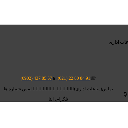
57 85 437 (0902)
📱
91 84 80 22 (021)
☏
تماس(ساعات اداری)👆🏻👆🏻👆🏻 👆🏻👆🏻👆🏻👆🏻 لمس شماره ها
👇
تلگرام، ایتا