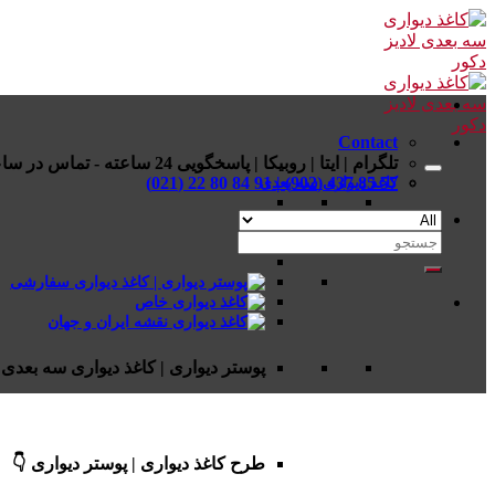
Skip
to
content
Contact
تلگرام | ایتا | روبیکا | پاسخگویی 24 ساعته - تماس در ساعات اداری
57 85 437 (902) | 91 84 80 22 (021)
کاغذ دیواری سه بعدی
جستجو
برای:
پوستر دیواری | کاغذ دیواری سه بعدی 
طرح کاغذ دیواری | پوستر دیواری 👇