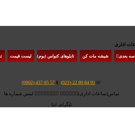
 سه بعدی
شیشه مات کن
تابلوهای کنواس (بوم)
لیست قیمت
ت
57 85 437 (0902)
📱
91 84 80 22 (021)
☏
تماس(ساعات اداری)👆🏻👆🏻👆🏻 👆🏻👆🏻👆🏻👆🏻 لمس شماره ها
تلگرام، ایتا