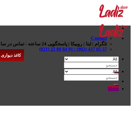
Skip
to
content
Contact
تلگرام | ایتا | روبیکا | پاسخگویی 24 ساعته - تماس در ساعات اداری
57 85 437 (902) | 91 84 80 22 (021)
کاغذ دیواری
جستجو
برای:
جستجو
برای:
Menu