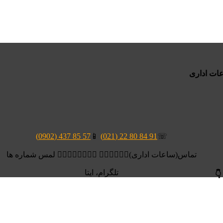
57 85 437 (0902)
📱
91 84 80 22 (021)
☏
تماس(ساعات اداری)👆🏻👆🏻👆🏻 👆🏻👆🏻👆🏻👆🏻 لمس شماره ها
تلگرام، ایتا
👇