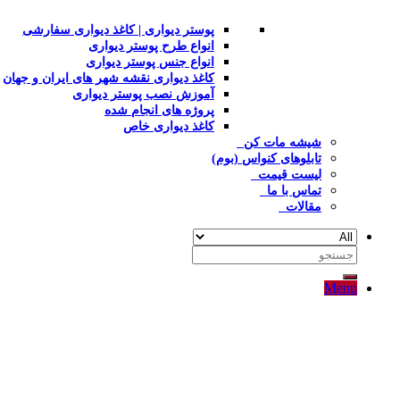
پوستر دیواری | کاغذ دیواری سفارشی
انواع طرح پوستر دیواری
انواع جنس پوستر دیواری
کاغذ دیواری نقشه شهر های ایران و جهان
آموزش نصب پوستر دیواری
پروژه های انجام شده
کاغذ دیواری خاص
شیشه مات کن
تابلوهای کنواس (بوم)
لیست قیمت
تماس با ما
مقالات
جستجو
برای:
Menu