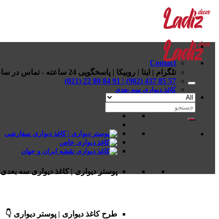
Skip
to
content
Contact
تلگرام | ایتا | روبیکا | پاسخگویی 24 ساعته - تماس در ساعات اداری
57 85 437 (902) | 91 84 80 22 (021)
کاغذ دیواری سه بعدی
جستجو
برای:
پوستر دیواری | کاغذ دیواری سه بعدی 
طرح کاغذ دیواری | پوستر دیواری 👇