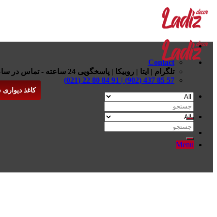
Skip
to
content
Contact
تلگرام | ایتا | روبیکا | پاسخگویی 24 ساعته - تماس در ساعات اداری
57 85 437 (902) | 91 84 80 22 (021)
کاغذ دیواری 
جستجو
برای:
جستجو
برای:
Menu