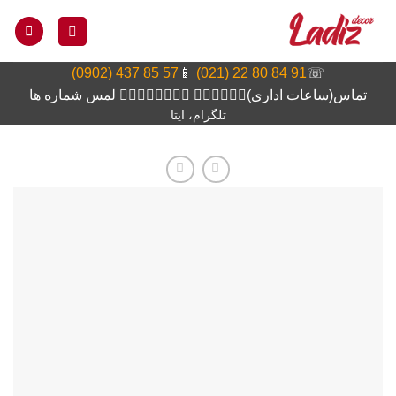
Ski
t
conten
57 85 437 (0902)
📱
91 84 80 22 (021)
☏
تماس(ساعات اداری)👆🏻👆🏻👆🏻 👆🏻👆🏻👆🏻👆🏻 لمس شماره ها
تلگرام، ایتا