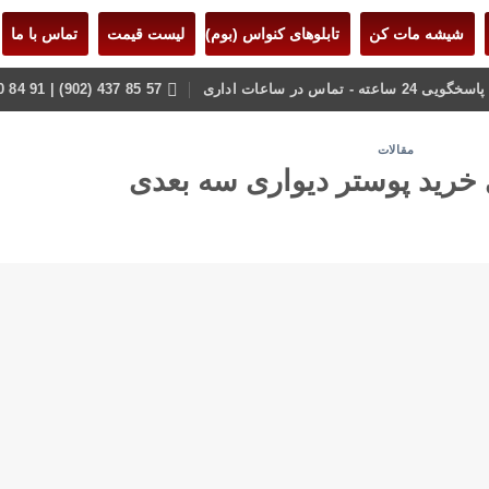
شیشه مات کن
تابلوهای کنواس (بوم)
لیست قیمت
تماس با ما
 - تماس در ساعات اداری
57 85 437 (902) | 91 84 80 22 (021)
مقالات
 خرید پوستر دیواری سه بعدی