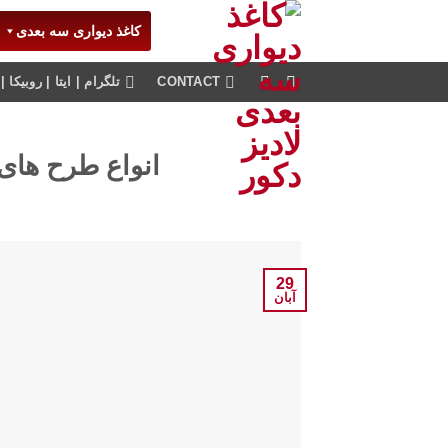
Ski
کاغذ دیواری سه بعدی
t
conten
CONTACT
تلگرام | ایتا | روبیکا | پاسخگویی 24 ساعته
انواع طرح های
29
آبان