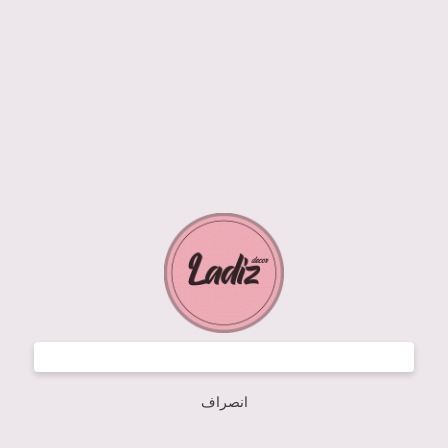
انصراف